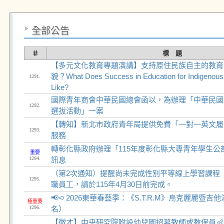
全部公告
＃
標 題
【多元文化教育專題演講】支持原住民族自主的教育
貌？What Does Success in Education for Indigenou
1291.
Like?
國際青年商會中華民國總會函以，為辦理「中華民國
1292.
選拔活動」一案
【轉知】新北市政府青年局提供免費「一對一英文履
1293.
服務
轉彰化縣政府辦理「115年度彰化縣大專青年學生公
重要
1294.
訊息
（第2次通知）提醒尚未完成性別平等線上學習課程
1295.
職員工，請於115年4月30日前完成。
📢⪦ 2026東華春藝季：《S.T.R.M》烏克麗麗暨
極重要
1296.
名）
【徵才】中央研究院附設幼兒園招募教師或教保員👶🏻 