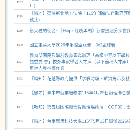
1297.
止)
【徵才】臺灣新北地方法院「115年儲備法官助理甄選」⚖
1298.
截止)
銜火種的使者~《Haipis紅嘴黑鵯》新書巡迴分享會(
1299.
國立東華大學2026年系際盃競賽—3x3籃球賽
1300.
教育部國民及學前教育署為辦理「高級中等以下學校
議委員 會」校外專家學者人才庫（以下簡稱人才庫）1
1301.
新進人員推薦作業
【轉知】花蓮縣政府提供「求職防騙、薪資揭示及就
1302.
【徵才】臺中市就業服務處115年4月29日辦理聯合
1303.
【轉知】第五屆國際開發援助現場論壇－COP30：全
1304.
【徵才】台南應用科技大學115年5月13日舉辦202
1305.