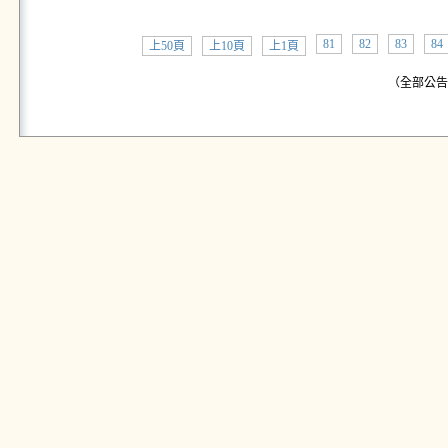
81
82
83
84
上50頁
上10頁
上1頁
（全部公告:共