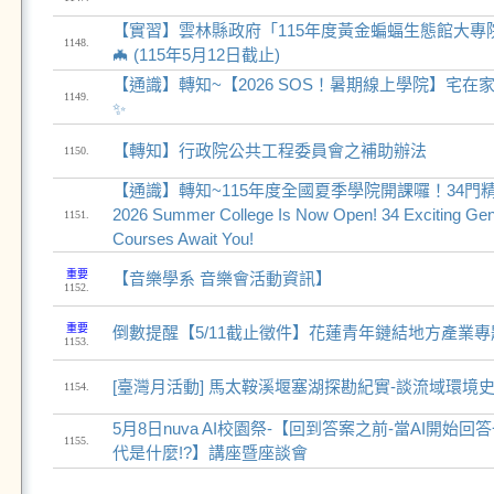
【實習】雲林縣政府「115年度黃金蝙蝠生態館大專
1148.
🦇 (115年5月12日截止)
【通識】轉知~【2026 SOS！暑期線上學院】宅在
1149.
✨
【轉知】行政院公共工程委員會之補助辦法
1150.
【通識】轉知~115年度全國夏季學院開課囉！34門
2026 Summer College Is Now Open! 34 Exciting Gen
1151.
Courses Await You!
重要
【音樂學系 音樂會活動資訊】
1152.
重要
倒數提醒【5/11截止徵件】花蓮青年鏈結地方產業
1153.
[臺灣月活動] 馬太鞍溪堰塞湖探勘紀實-談流域環境
1154.
5月8日nuva AI校園祭-【回到答案之前-當AI開始
1155.
代是什麼!?】講座暨座談會