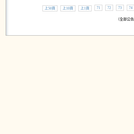
71
72
73
74
上50頁
上10頁
上1頁
（全部公告:共