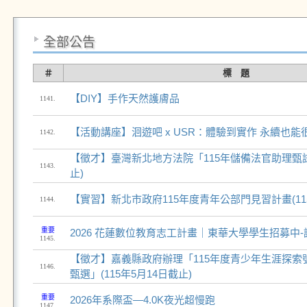
全部公告
＃
標 題
【DIY】手作天然護膚品
1141.
【活動講座】洄遊吧 x USR：體驗到實作 永續也能
1142.
【徵才】臺灣新北地方法院「115年儲備法官助理甄試」
1143.
止)
【實習】新北市政府115年度青年公部門見習計畫(115
1144.
重要
2026 花蓮數位教育志工計畫｜東華大學學生招募中
1145.
【徵才】嘉義縣政府辦理「115年度青少年生涯探索
1146.
甄選」(115年5月14日截止)
重要
2026年系際盃—4.0K夜光超慢跑
1147.