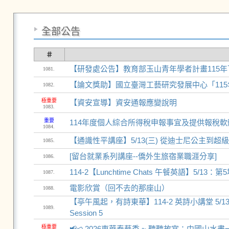
全部公告
＃
【研發處公告】教育部玉山青年學者計畫115
1081.
【論文獎助】國立臺灣工藝研究發展中心「11
1082.
極重要
【資安宣導】資安通報應變說明
1083.
重要
114年度個人綜合所得稅申報事宜及提供報稅
1084.
【通識性平講座】5/13(三) 從迪士尼公主到
1085.
[留台就業系列講座--僑外生旅宿業職涯分享]
1086.
114-2【Lunchtime Chats 午餐英語】5/13：第5場
1087.
電影欣賞（回不去的那座山）
1088.
【亭午風起，有詩東華】114-2 英詩小講堂 5/13 第5場 "Ly
1089.
Session 5
極重要
📢⪦ 2026東華春藝季 ~ 聽聽故宮：中國山