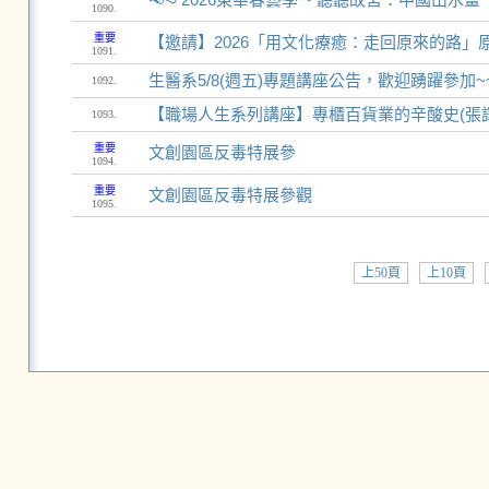
1090.
重要
【邀請】2026「用文化療癒：走回原來的路
1091.
生醫系5/8(週五)專題講座公告，歡迎踴躍參加~
1092.
【職場人生系列講座】專櫃百貨業的辛酸史(張譯
1093.
重要
文創園區反毒特展參
1094.
重要
文創園區反毒特展參觀
1095.
上50頁
上10頁