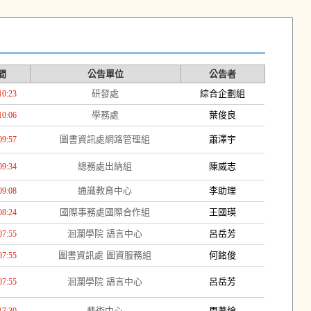
間
公告單位
公告者
研發處
綜合企劃組
10:23
學務處
葉俊良
10:06
圖書資訊處網路管理組
蕭澤宇
09:57
總務處出納組
陳威志
09:34
通識教育中心
李助理
09:08
國際事務處國際合作組
王國瑛
08:24
洄瀾學院 語言中心
呂岳芳
07:55
圖書資訊處 圖資服務組
何銘俊
07:55
洄瀾學院 語言中心
呂岳芳
07:55
藝術中心
周葦綸