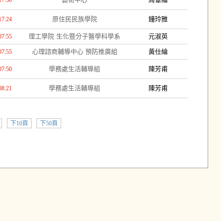
17:30
原住民民族學院
鐘玲雅
17:24
理工學院 生化暨分子醫學科學系
元淑英
07:55
心理諮商輔導中心 預防推廣組
黃仕綸
07:55
學務處生活輔導組
陳芳甫
07:50
學務處生活輔導組
陳芳甫
08:21
下10頁
下50頁