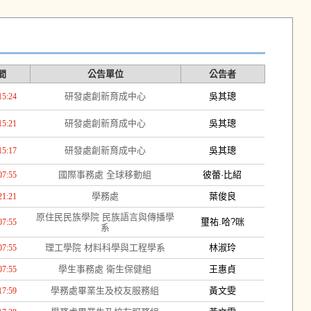
間
公告單位
公告者
研發處創新育成中心
吳其璁
15:24
研發處創新育成中心
吳其璁
15:21
研發處創新育成中心
吳其璁
15:17
國際事務處 全球移動組
彼蕾·比紹
07:55
學務處
葉俊良
21:21
原住民民族學院 民族語言與傳播學
璽祐.哈?咪
07:55
系
理工學院 材料科學與工程學系
林淑玲
07:55
學生事務處 衛生保健組
王惠貞
07:55
學務處畢業生及校友服務組
黃文雯
17:59