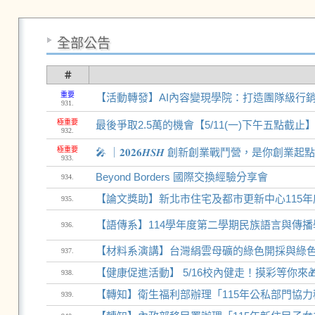
全部公告
＃
重要
【活動轉發】AI內容變現學院：打造團隊級行
931.
極重要
最後爭取2.5萬的機會【5/11(一)下午五點
932.
極重要
🎤 ｜𝟐𝟎𝟐𝟔𝑯𝑺𝑯 創新創業戰鬥營，是你創業
933.
Beyond Borders 國際交換經驗分享會
934.
【論文獎助】新北市住宅及都市更新中心115
935.
【語傳系】114學年度第二學期民族語言與傳
936.
【材料系演講】台灣絹雲母礦的綠色開採與綠
937.
【健康促進活動】 5/16校內健走！摸彩等你來
938.
【轉知】衛生福利部辦理「115年公私部門協力
939.