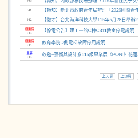
【轉知】內政部移民署辦理「115年新住民子女多
940.
【轉知】新北市政府青年局辦理「2026國際青
941.
【徵才】台北海洋科技大學115年5月28日舉辦2
942.
極重要
【停電公告】理工一館C棟C311教室停電說明
943.
極重要
教育學院D側電梯故障停用說明
944.
重要
敬邀~藝術與設計系115級畢業展《PON!》花
945.
上50頁
上10頁