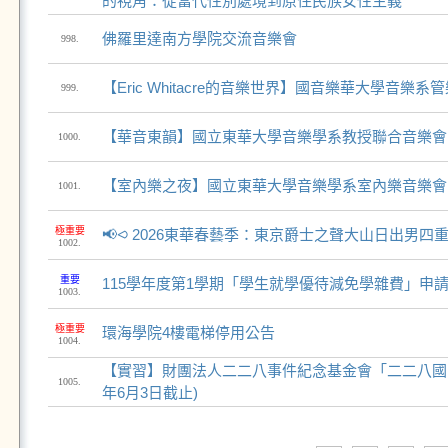
的視角：從當代性別處境到原住民族女性主義
佛羅里達南方學院交流音樂會
998.
【Eric Whitacre的音樂世界】國音樂華大學音樂系
999.
【華音東韻】國立東華大學音樂學系教授聯合音樂會
1000.
【室內樂之夜】國立東華大學音樂學系室內樂音樂會
1001.
極重要
📢⪦ 2026東華春藝季：東京爵士之聲大山日出男四
1002.
重要
115學年度第1學期「學生就學優待減免學雜費」申
1003.
極重要
環海學院4樓電梯停用公告
1004.
【實習】財團法人二二八事件紀念基金會「二二八國家
1005.
年6月3日截止)