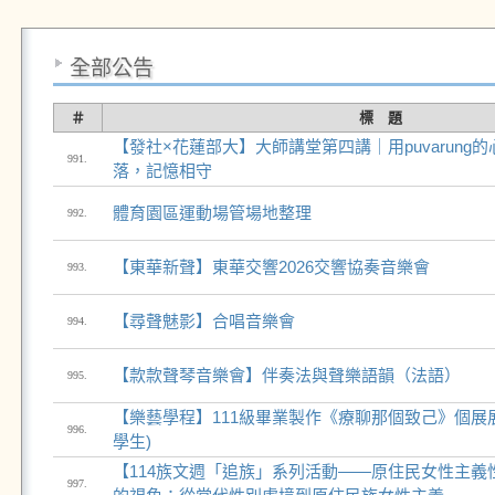
全部公告
＃
標 題
【發社×花蓮部大】大師講堂第四講｜用puvarung
991.
落，記憶相守
體育園區運動場管場地整理
992.
【東華新聲】東華交響2026交響協奏音樂會
993.
【尋聲魅影】合唱音樂會
994.
【款款聲琴音樂會】伴奏法與聲樂語韻（法語）
995.
【樂藝學程】111級畢業製作《療聊那個致己》個展
996.
學生)
【114族文週「追族」系列活動——原住民女性主義
997.