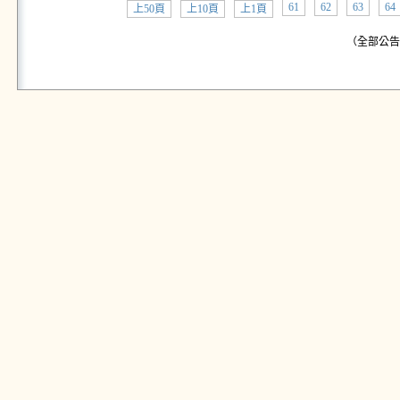
61
62
63
64
上50頁
上10頁
上1頁
（全部公告:共