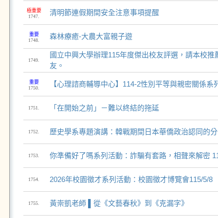
極重要
清明節連假期間安全注意事項提醒
1747.
重要
森林療癒-大農大富親子遊
1748.
國立中興大學辦理115年度傑出校友評選，請本校推薦
1749.
友。
重要
【心理諮商輔導中心】114-2性別平等與親密關係系
1750.
「在開始之前」－難以終結的拖延
1751.
歷史學系專題演講：韓戰期間日本華僑政治認同的分
1752.
你準備好了嗎系列活動：詐騙有套路，相聲來解密 115/
1753.
2026年校園徵才系列活動：校園徵才博覽會115/5/8
1754.
黃崇凱老師 ▌從《文藝春秋》到《克漏字》
1755.