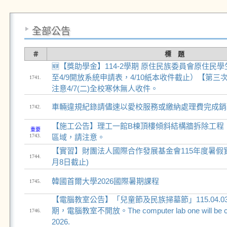
全部公告
＃
標 題
🆕【獎助學金】114-2學期 原住民族委員會原住民
至4/9開放系統申請表，4/10紙本收件截止）【第
1741.
注意4/7(二)全校寒休無人收件。
車輛違規紀錄請儘速以愛校服務或繳納處理費完成銷單
1742.
【施工公告】理工一館B棟頂樓傾斜結構牆拆除工程
重要
1743.
區域，請注意。
【實習】財團法人國際合作發展基金會115年度暑假實習生
1744.
月8日截止)
韓國首爾大學2026國際暑期課程
1745.
【電腦教室公告】「兒童節及民族掃墓節」115.04.03-1
期，電腦教室不開放。The computer lab one will be clos
1746.
2026.