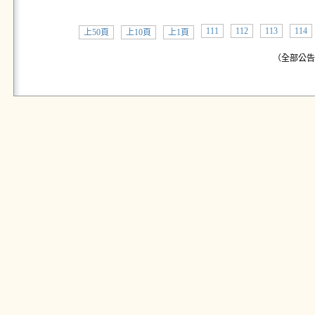
111
112
113
114
上50頁
上10頁
上1頁
（全部公告:共