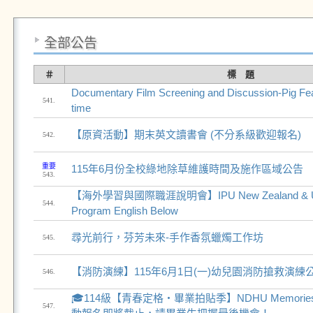
全部公告
＃
標 題
Documentary Film Screening and Discussion-Pig Feas
541.
time
【原資活動】期末英文讀書會 (不分系級歡迎報名)
542.
重要
115年6月份全校綠地除草維護時間及施作區域公告
543.
【海外學習與國際職涯說明會】IPU New Zealand & U
544.
Program English Below
尋光前行，芬芳未來-手作香氛蠟燭工作坊
545.
【消防演練】115年6月1日(一)幼兒園消防搶救演練
546.
🎓114級【青春定格・畢業拍貼季】NDHU Memori
547.