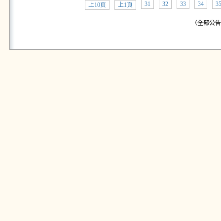
31
32
33
34
3
上10頁
上1頁
（全部公告:共