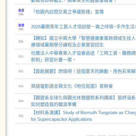
動報名即將截止，請畢業生把握最後機會！
重要
「校園內訪問交易之爭議態樣」宣導
548.
重要
2026暑期青年工藝人才培訓營－森之呼吸~手作生
549.
【轉知】國立中興大學「智慧健康產業跨領域生技人
550.
療領域暑期學分課程及企業實習招生
社團法人中華專業人才協會函送「工時工資、職務調
551.
新制」研習計畫一案。
【藝創展廳】燃燒吧！這個夏天的躁動，用色彩來解
552.
英語電影語言與文化《吻住局面》首映會
553.
【觀遊系全球化與觀光休憩趨勢系列講座】張妤涵系
554.
如何塑造我的職涯準備
【材料系演講】Study of Bismuth Tungstate as Charg
555.
for Supercapacitor Applications