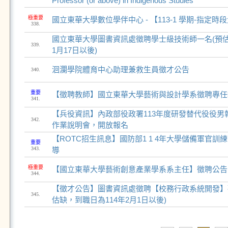
Professor (or above) in Indigenous Studies
極重要
國立東華大學數位學伴中心 - 【113-1 學期-指定
338.
國立東華大學圖書資訊處徵聘學士級技術師一名(預估
339.
1月17日以後)
洄瀾學院體育中心助理兼救生員徵才公告
340.
重要
【徵聘教師】國立東華大學藝術與設計學系徵聘專任
341.
【兵役資訊】內政部役政署113年度研發替代役役男
342.
作業說明會，開放報名
【ROTC招生訊息】國防部1 1 4年大學儲備軍官訓練
重要
343.
導
極重要
【國立東華大學藝術創意產業學系系主任】徵聘公告
344.
【徵才公告】圖書資訊處徵聘【校務行政系統開發】
345.
估缺，到職日為114年2月1日以後)