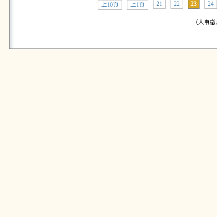
21
22
23
24
上10頁
上1頁
（人事徵才