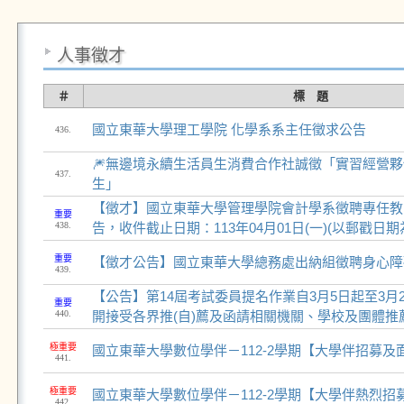
人事徵才
＃
標 題
國立東華大學理工學院 化學系系主任徵求公告
436.
🎆無邊境永續生活員生消費合作社誠徵「實習經營
437.
生」
【徵才】國立東華大學管理學院會計學系徵聘專任教
重要
438.
告，收件截止日期：113年04月01日(一)(以郵戳日期
重要
【徵才公告】國立東華大學總務處出納組徵聘身心障
439.
【公告】第14屆考試委員提名作業自3月5日起至3月26
重要
440.
開接受各界推(自)薦及函請相關機關、學校及團體推
極重要
國立東華大學數位學伴－112-2學期【大學伴招募及
441.
極重要
國立東華大學數位學伴－112-2學期【大學伴熱烈招
442.