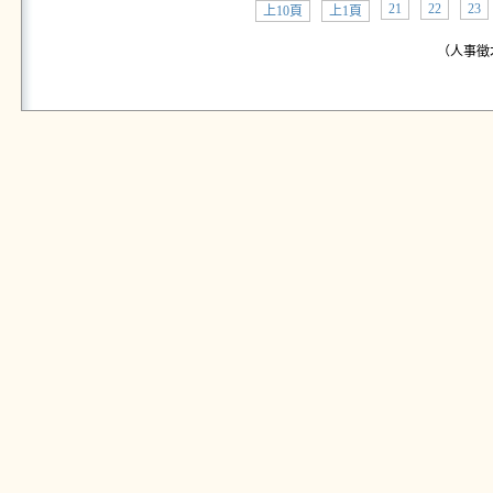
21
22
23
上10頁
上1頁
（人事徵才