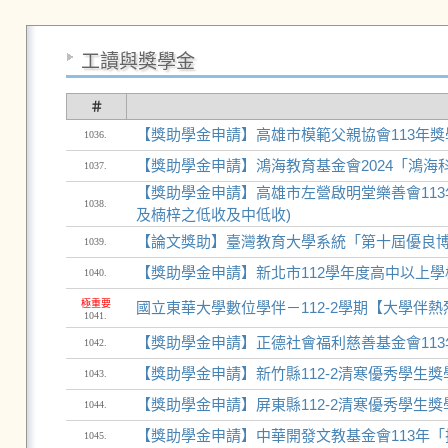
工讀與獎學金
＃
【獎助學金申請】高雄市模範父親協會113年獎
1036.
【獎助學金申請】鴻海教育基金會2024「鴻海科
1037.
【獎助學金申請】高雄市左營啟明堂樂善會113
1038.
及楠梓之低收及中低收)
【論文獎助】臺灣教育大學系統「第十屆優良
1039.
【獎助學金申請】新北市112學年度高中以上學校
1040.
極重要
國立東華大學數位學伴－112-2學期【大學伴
1041.
【獎助學金申請】正德社會福利慈善基金會11
1042.
【獎助學金申請】新竹縣112-2清寒優秀學生獎學
1043.
【獎助學金申請】屏東縣112-2清寒優秀學生獎學
1044.
【獎助學金申請】中華開發文教基金會113年「
1045.