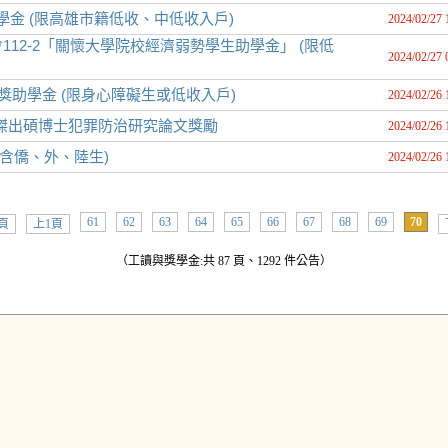
學金 (限高雄市籍低收、中低收入戶)
2024/02/27 
12-2「關懷大學院校經濟弱勢學生助學金」 (限低
2024/02/27 
獎助學金 (限身心障礙生或低收入戶)
2024/02/26 
屆)傑出碩博士犯罪防治研究論文獎勵
2024/02/26 
(含僑、外、陸生)
2024/02/26 
61
62
63
64
65
66
67
68
69
70
頁
上1頁
（工讀與獎學金:共 87 頁、1292 件公告）