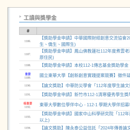
工讀與獎學金
＃
【獎助學金申請】中華國際財經創意交流協會202
1186.
生、僑生、國際生)
【獎助學金申請】鳳山佛教蓮社112年度煮雲老
1187.
原住民)
【獎助學金申請】本校112-1傳志基金獎助學金
1188.
重要
國立東華大學【創新創意實踐提案競賽】徵件延長至
1189.
【論文獎助】中華防災學會「112年度學生論
1190.
【獎助學金申請】新竹市112-1清寒優秀學生獎學
1191.
極重要
東華大學數位學伴中心 - 112-1 學期大學伴招
1192.
【獎助學金申請】國家中山科學研究院「112年
1193.
以上)
【論文獎助】陳永泰公益信託「2024年傳善論
1194.