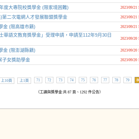
年度大專院校獎學金 (限家境困難)
2023/09/21 
屆)第二次電網人才發展聯盟獎學金
2023/09/21 
金 (限高雄市籍)
2023/09/21 
士華語文教育獎學金」受理申請，申請至112年9月30日
2023/09/20 
金 (限澎湖縣籍)
2023/09/20 
警察子女獎助學金
2023/09/20 
71
72
73
74
75
76
77
78
79
8
上10頁
上1頁
（工讀與獎學金:共 87 頁、1292 件公告）