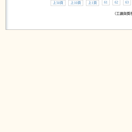
61
62
63
上50頁
上10頁
上1頁
（工讀與獎學金