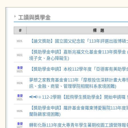
工讀與獎學金
＃
標 題
【論文獎助】國立國父紀念館「113年評選出版博碩
1021.
【獎助學金申請】嘉新兆福文化基金會113年獎學金 
1022.
境子女、身心障礙生)
重要
【獎助學金申請】本校112學年度「亞德客有美助學金
1023.
夢想之家教育基金會113年「摩根投信深耕計畫大專
1024.
訊、金融、商管、管理學院相關科系家境困難)
重要
📢📢🔆112-2學期【起飛學生獎助學金】開始申請囉！
1025.
【獎助學金申請】羅許基金會羅東博愛醫院113年度第
1026.
蘭縣籍家境困難)
重要
轉彰化縣113年度大專青年學生暑期校園工讀營隊報
1027.