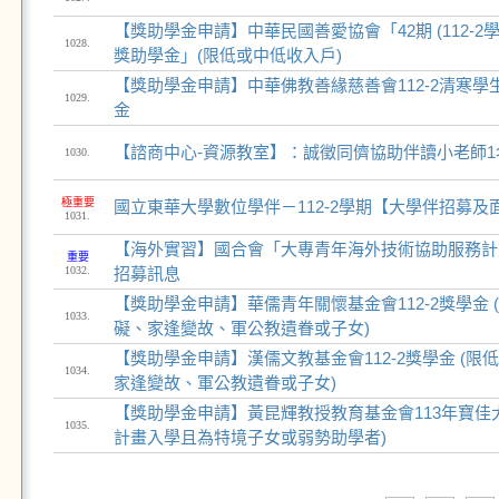
【獎助學金申請】中華民國善愛協會「42期 (112-2
1028.
獎助學金」(限低或中低收入戶)
【獎助學金申請】中華佛教善緣慈善會112-2清寒
1029.
金
【諮商中心-資源教室】：誠徵同儕協助伴讀小老師1
1030.
極重要
國立東華大學數位學伴－112-2學期【大學伴招募及
1031.
【海外實習】國合會「大專青年海外技術協助服務計
重要
1032.
招募訊息
【獎助學金申請】華儒青年關懷基金會112-2獎學金
1033.
礙、家逢變故、軍公教遺眷或子女)
【獎助學金申請】漢儒文教基金會112-2獎學金 (
1034.
家逢變故、軍公教遺眷或子女)
【獎助學金申請】黃昆輝教授教育基金會113年寶佳大
1035.
計畫入學且為特境子女或弱勢助學者)