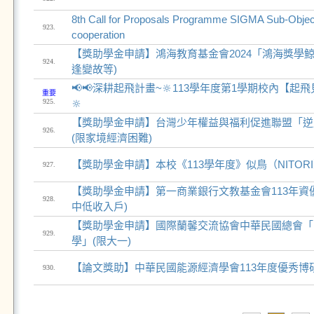
8th Call for Proposals Programme SIGMA Sub-Objecti
923.
cooperation
【獎助學金申請】鴻海教育基金會2024「鴻海獎學鯨
924.
逢變故等)
📢📢深耕起飛計畫~🔆113學年度第1學期校內【起
重要
925.
🔆
【獎助學金申請】台灣少年權益與福利促進聯盟「逆
926.
(限家境經濟困難)
【獎助學金申請】本校《113學年度》似鳥（NITOR
927.
【獎助學金申請】第一商業銀行文教基金會113年資優
928.
中低收入戶)
【獎助學金申請】國際蘭馨交流協會中華民國總會「1
929.
學」(限大一)
【論文獎助】中華民國能源經濟學會113年度優秀博
930.