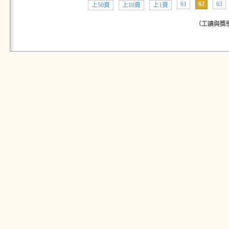
61
62
63
上50頁
上10頁
上1頁
（工讀與獎學金