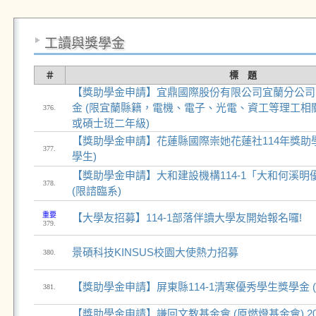
工讀與獎學金
＃
標 題
【獎助學金申請】宜鼎國際股份有限公司宜蘭分公司1
金 (限宜蘭縣籍，電機、電子、光電、資工等理工相
376.
或碩士班二年級)
【獎助學金申請】花蓮縣國際崇她花蓮社114年獎助學
377.
學生)
【獎助學金申請】大和建設機構114-1「大和何溪
378.
(限諮臨系)
重要
【大學友招募】114-1部落伴讀大學友開始報名囉!
379.
景碩科技KINSUS校園大使熱力招募
380.
【獎助學金申請】屏東縣114-1清寒優秀學生獎學金 
381.
【獎助學金申請】謙回文教基金會 (原燃燈基金會) 2