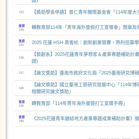
證)
【獎助學金申請】普仁青年關懷基金會「114年度大
533.
重要
轉教育部114年「青年海外度假打工宣導會」簡章及
534.
重要
2025 花蓮 HSH 黑客松｜創新創業競賽，熱列招募
535.
【藝創系】2025花蓮青年夢想家＆產業專題補助計畫
536.
證)
【論文獎助】臺南市政府文化局「2025臺南研究博
537.
【論文獎助】國立臺灣工藝研究發展中心「114年博
538.
相關研究論文獎助」
重要
轉教育部「114年青年海外度假打工宣導手冊」
539.
重要
《2025花蓮青年鏈結地方產業專題成果補助計畫》
540.