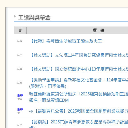
工讀與獎學金
＃
標 題
【代轉】壽豐衛生所誠徵工讀生及志工
526.
【論文獎助】立法院114年國會研究優良博碩士論文
527.
【論文獎助】國立傳統藝術中心113年度博碩士論文
528.
【獎助學金申請】嘉新兆福文化基金會「114年度中
529.
(限游泳、田徑優異)
轉宜蘭縣羅東鎮公所檢送「2025羅東藝穗節短期工
重要
530.
報名、面試資訊EDM
重要
📣【競賽資訊公告】2025戰國策全國創新創業競賽
531.
【藝創系】2025花蓮青年夢想家＆產業專題補助計畫
532.