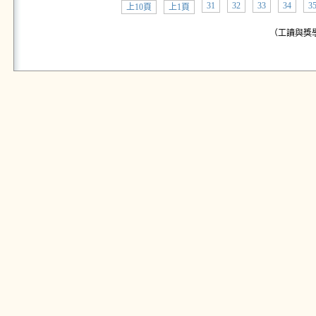
31
32
33
34
3
上10頁
上1頁
（工讀與獎學金