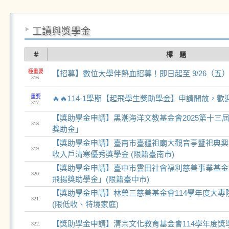
工讀與獎學金
＃
標 題
極重要
【招募】數位大學伴熱血招募！即日起至 9/26（五
316.
重要
🔥🔥114-1學期【起飛學生獎助學金】申請開放，
317.
【獎助學金申請】黑潮海洋文教基金會2025第十三
318.
獎助金」
【獎助學金申請】臺南市臺疆祖廟大觀音亭暨祀典興濟宮
319.
收入戶清寒優秀獎學金 (限籍臺南市)
【獎助學金申請】臺中市雲田社會福利慈善事業基金會
320.
飛揚獎助學金」(限籍臺中市)
【獎助學金申請】林榮三慈善基金會114學年度大專
321.
(限低收、特境家庭)
【獎助學金申請】清宗文化教育基金會114學年度獎學
322.