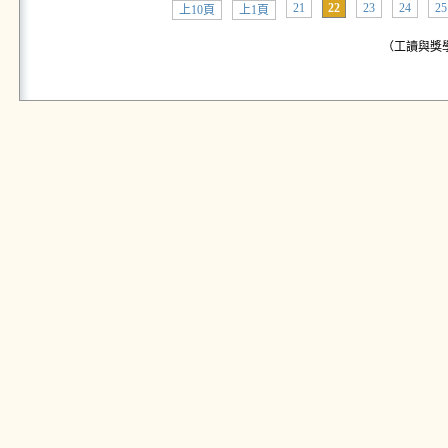
21
22
23
24
25
上10頁
上1頁
（工讀與獎學金