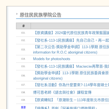
原住民民族學院公告
＃
【原資講座】2024當代原住民族青年政策藍
151.
【發社系-113-1民族講座】先自己自己，再一
152.
【第二次公告-獎助學金申請】113-1學期 原住民族
153.
information for R.O.C aboriginal citizens)
Models for photoshoots
154.
【發社系-113-1民族講座】Maciwciw再聚
155.
【獎助學金申請】113-1學期 原住民族委員會原住民學生獎助學
156.
aboriginal citizens)
【發社系活動】你為什麼要來?-114學年度碩
157.
傅可恩老師《語言與社會》課程宣傳
158.
【原資轉知】「原潮新生－113年度新北市原住
159.
重要
【語傳系】首創「阿美族語口譯微學程」