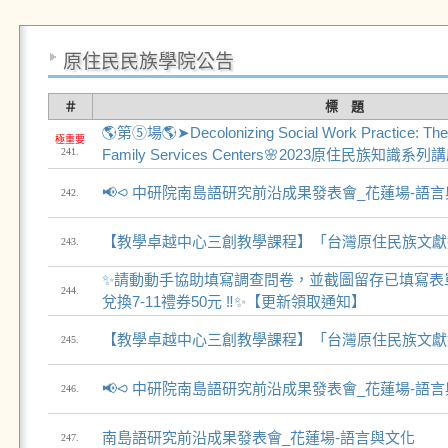
原住民民族學院公告
＃
標 題
🌎第⑤場🌎➤Decolonizing Social Work Practice: The 
極重要
241.
Family Services Centers🌸2023原住民族知識系列
📢⪦ 中研院南島語研究前沿成果發表會_花蓮場-語
242.
【教學卓越中心三創教學課程】「台灣原住民族文獻
243.
✨請動動手協助填寫調查問卷，並截圖留存已填寫表
244.
兌換7-11禮券50元 ‼✨【更新領取通知】
【教學卓越中心三創教學課程】「台灣原住民族文獻
245.
📢⪦ 中研院南島語研究前沿成果發表會_花蓮場-語
246.
南島語研究前沿成果發表會_花蓮場-語言與文化
247.