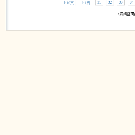
31
32
33
34
上10頁
上1頁
（演講暨研討