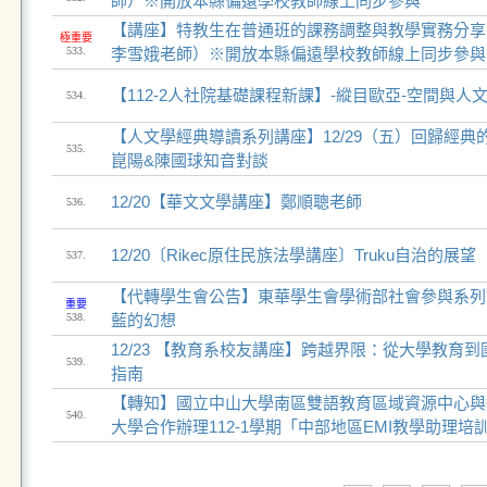
師）※開放本縣偏遠學校教師線上同步參與
【講座】特教生在普通班的課務調整與教學實務分享
極重要
533.
李雪娥老師）※開放本縣偏遠學校教師線上同步參與
【112-2人社院基礎課程新課】-縱目歐亞-空間與人
534.
【人文學經典導讀系列講座】12/29（五）回歸經
535.
崑陽&陳國球知音對談
12/20【華文文學講座】鄭順聰老師
536.
12/20〔Rikec原住民族法學講座〕Truku自治的展望
537.
【代轉學生會公告】東華學生會學術部社會參與系列講
重要
538.
藍的幻想
12/23 【教育系校友講座】跨越界限：從大學教育
539.
指南
【轉知】國立中山大學南區雙語教育區域資源中心與
540.
大學合作辦理112-1學期「中部地區EMI教學助理培