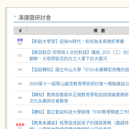
演講暨研討會
＃
標 題
重要
【新創大學堂】迎接AI時代，如何為未來做好準備
526.
【縱目歐亞-空間與人文的對話】講座_2/21（三）
527.
朝鮮、大明等歐亞四方之人筆下的大運河
【協助轉知】國立中山大學「ESG永續轉型商機的
528.
2024第十一屆華山論見教育學術研討會～徴稿展延
529.
【轉知】教育部委辦非正規教育學程認證理論實務經驗
530.
文化永續與社會教育
【轉知】國立勤益科技大學辦理「EMI教學精進工作
531.
【教育系講座】低學習成就孩子的讀寫策略（邀請特
極重要
532.