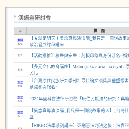
演講暨研討會
＃
標 題
【★就是明天！吳念真導演演講_我只是一個說故事
重要
316.
政治發展課程講座
【活動推推】移居與安居：刻板印象與身份汙名--婚
317.
【多元文化教育講座】Matengil ko sowal no niy
318.
民化
《台灣原住民族研究季刊》最佳論文頒獎典禮暨叢書
重要
319.
踴躍參與報名~
重要
2024年國科會法律研習營「原住民族法的研究：典
320.
【吳念真導演演講_我只是一個說故事的人】_台灣
重要
321.
座
【RIKEC法學系列講座】死刑憲法判決之後：法實
322.