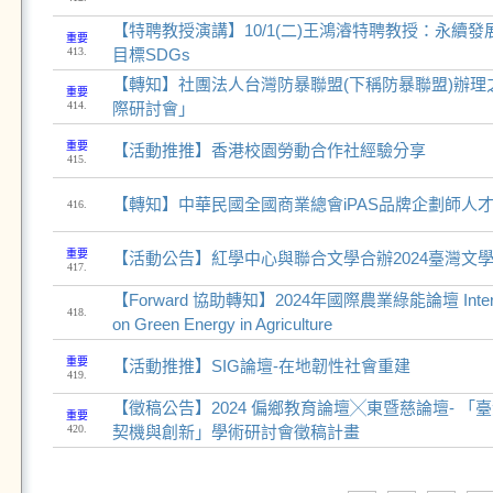
【特聘教授演講】10/1(二)王鴻濬特聘教授：永續
重要
413.
目標SDGs
【轉知】社團法人台灣防暴聯盟(下稱防暴聯盟)辦理
重要
414.
際研討會」
重要
【活動推推】香港校園勞動合作社經驗分享
415.
【轉知】中華民國全國商業總會iPAS品牌企劃師人
416.
重要
【活動公告】紅學中心與聯合文學合辦2024臺灣文
417.
【Forward 協助轉知】2024年國際農業綠能論壇 Internati
418.
on Green Energy in Agriculture
重要
【活動推推】SIG論壇-在地韌性社會重建
419.
【徵稿公告】2024 偏鄉教育論壇╳東暨慈論壇- 
重要
420.
契機與創新」學術研討會徵稿計畫