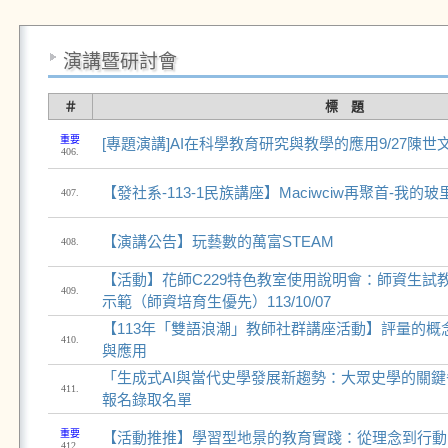
演講暨研討會
＃
標 題
重要
[專題演講]AI在科學教育研究與教學的應用9/27陳世
406.
【發社系-113-1民族講座】Maciwciw再聚首-我
407.
【演講公告】玩藝數的萬富STEAM
408.
【活動】花師C229特色教室使用說明會：師資生試
409.
示範（師資培育生優先）113/10/07
【113年「雙語浪潮」教師社群講座活動】評量的概
410.
與應用
「生成式AI與當代史學發展新趨勢：大眾史學的關
411.
報名錄取名單
重要
【活動推推】學習型地景的教育實踐：從理念到行動
412.