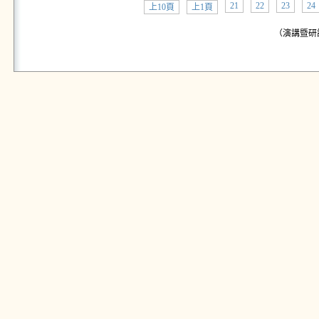
21
22
23
24
上10頁
上1頁
（演講暨研討