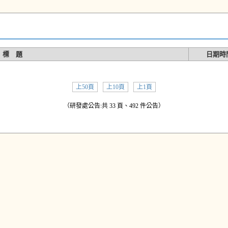
標 題
日期時
上50頁
上10頁
上1頁
（研發處公告:共 33 頁、492 件公告）