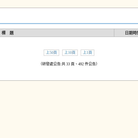
標 題
日期時
上50頁
上10頁
上1頁
（研發處公告:共 33 頁、492 件公告）