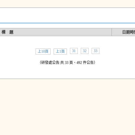
標 題
日期時
31
32
33
上10頁
上1頁
（研發處公告:共 33 頁、492 件公告）