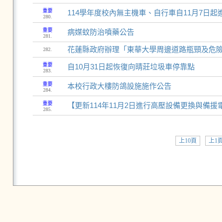
重要
114學年度校內無主機車、自行車自11月7日起
280.
重要
病媒蚊防治噴藥公告
281.
花蓮縣政府辦理「東華大學周邊道路瓶頸及危險
282.
重要
自10月31日起恢復向晴莊垃圾車停靠點
283.
重要
本校行政大樓防鴿設施施作公告
284.
重要
【更新114年11月2日進行高壓設備更換與備
285.
上10頁
上1