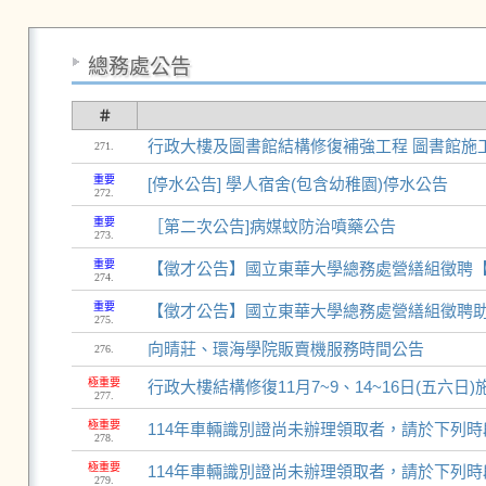
總務處公告
＃
行政大樓及圖書館結構修復補強工程 圖書館施工
271.
重要
[停水公告] 學人宿舍(包含幼稚園)停水公告
272.
重要
［第二次公告]病媒蚊防治噴藥公告
273.
重要
【徵才公告】國立東華大學總務處營繕組徵聘【
274.
重要
【徵才公告】國立東華大學總務處營繕組徵聘助
275.
向晴莊、環海學院販賣機服務時間公告
276.
極重要
行政大樓結構修復11月7~9、14~16日(五六日
277.
極重要
114年車輛識別證尚未辦理領取者，請於下列
278.
極重要
114年車輛識別證尚未辦理領取者，請於下列
279.