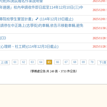
學(術)科測試報名作業說明會
2025/12/01 
遴選」校內申請收件即日起至114年12月10日(三)中
2025/12/01 
校學生實習計畫」💕 (114年12月19日截止)
2025/12/01 
請停在中正路上(志學街)的車輛,依告示移動車輛,避免
2025/11/30 
💥》
2025/11/28 
理師、社工師)(114年12月3日截止)
2025/11/28 
61
62
63
64
65
66
67
68
69
70
上1頁
下1頁
（學務處公告:共 249 頁、3733 件公告）