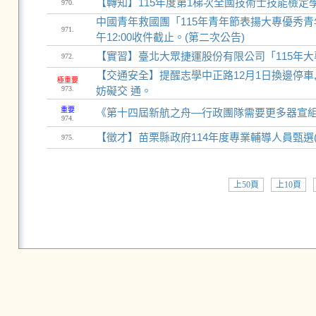
【轉知】115年度第1梯次全國技術士技能檢定
970.
中國青年救國團「115年青年節表揚大專優秀青年
971.
午12:00收件截止。(第二次公告)
【實習】臺北大眾捷運股份有限公司「115年大專院
972.
【交通安全】提醒志學中正路12月1日換邊停車,
極重要
973.
妨礙交 通。
重要
《第十四屆新航之舟—行政團隊需要更多器宣組
974.
【徵才】苗栗縣政府114年度專業輔導人員甄選(心
975.
上50頁
上10頁