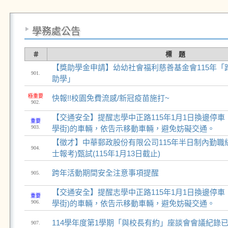
學務處公告
＃
標 題
【獎助學金申請】幼幼社會福利慈善基金會115年「
901.
助學」
極重要
快報!!校園免費流感/新冠疫苗施打~
902.
【交通安全】提醒志學中正路115年1月1日換邊停車
重要
903.
學街)的車輛，依告示移動車輛，避免妨礙交通。
【徵才】中華郵政股份有限公司115年半日制內勤職
904.
士報考)甄試(115年1月13日截止)
跨年活動期間安全注意事項提醒
905.
【交通安全】提醒志學中正路115年1月1日換邊停車
重要
906.
學街)的車輛，依告示移動車輛，避免妨礙交通。
114學年度第1學期「與校長有約」座談會會議紀錄
907.