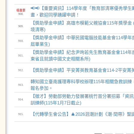
📢📢【重要資訊】114學年度「教育部清寒優秀學
極重要
908.
畫，歡迎同學踴躍申請！
【獎助學金申請】高雄市模範父親協會115年獎學金 
909.
境清寒)
【獎助學金申請】中華民國電腦技能基金會114學年度
910.
屆畢業生)
【獎助學金申請】紀念尹珣若先生教育基金會114年度
911.
東省且就讀中國文史相關系所)
【獎助學金申請】平安菁英教育基金會114-2平安菁
912.
轉知國立臺南護理專科學校辦理115年相關急救訓練
913.
報名參加。
【徵才】勞動部勞動力發展署桃竹苗分署招募「資訊
914.
訓練師(115年1月7日截止)
【代轉學生會公告】🎄2026洄潮計劃《潮·間帶》聖誕
915.