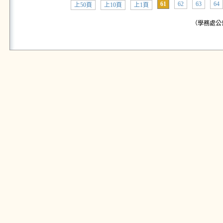
61
62
63
64
上50頁
上10頁
上1頁
（學務處公告: