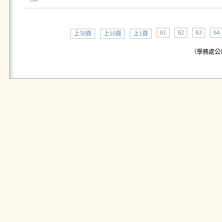
61
62
63
64
上50頁
上10頁
上1頁
（學務處公告: