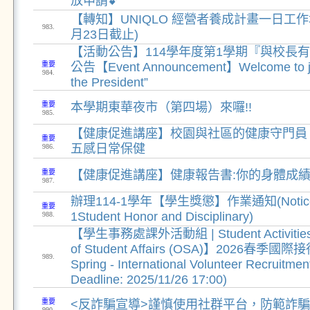
放申請💕
【轉知】UNIQLO 經營者養成計畫一日工作坊(
983.
月23日截止)
【活動公告】114學年度第1學期『與校長
重要
公告【Event Announcement】Welcome to joi
984.
the President”
重要
本學期東華夜市（第四場）來囉!!
985.
【健康促進講座】校園與社區的健康守門員
重要
五感日常保健
986.
重要
【健康促進講座】健康報告書:你的身體成績
987.
辦理114-1學年【學生獎懲】作業通知(Notice o
重要
1Student Honor and Disciplinary)
988.
【學生事務處課外活動組 | Student Activities Di
of Student Affairs (OSA)】2026春季國
989.
Spring - International Volunteer Recruit
Deadline: 2025/11/26 17:00)
重要
<反詐騙宣導>謹慎使用社群平台，防範詐
990.