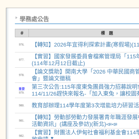
學務處公告
＃
標 題
【轉知】2026年宜得利探索計畫(寒假場)(11
976.
【實習】國家發展委員會檔案管理局「115
977.
(114年12月12日截止)
【論文獎助】開南大學「2026 中華民國商
978.
會」暨論文徵稿
第三次公告:115年度東兔團員強力招募說
重要
114/11/26趕快來報名-「加入東兔，讓校
979.
教育部辦理114學年度第3次增能培力研習
980.
【轉知】勞動部勞動力發展署青年職涯發展中
981.
活動資訊」(講座及參訪)(新北)📣📣
【實習】財團法人伊甸社會福利基金會114
982.