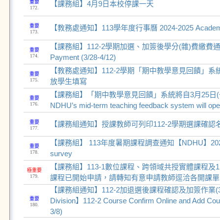
重要
【課務組】4月9日本校停課一天
172.
重要
【教務處通知】113學年度行事曆 2024-2025 Academic
173.
【課務組】112-2學期加選、加簽後學分(雜)費繳費通知 Cr
重要
174.
Payment (3/28-4/12)
【教務處通知】112-2學期「期中教學意見回饋」系統
重要
175.
放學生填寫
【課務組】「期中教學意見回饋」系統將自3月25日(
重要
176.
NDHU’s mid-term teaching feedback system will ope
重要
【課務組通知】授課教師可列印112-2學期選課確認
177.
【課務組】 113年度暑期課程調查通知【NDHU】2024 S
重要
178.
survey
【課務組】113-1數位課程、跨領域共授實體課程及1
極重要
179.
課程已開始申請，請轉知有意申請教師逕洽各開課單
【課務組通知】112-2加退選後課程確認及加簽作業(3/1-3/
重要
Division】112-2 Course Confirm Online and Add Cou
180.
3/8)