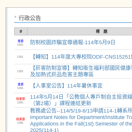
行政公告
＃
標 題
重要
防制校園詐騙宣導通報-114年5月9日
1201.
【轉知】114年度大專校院ODF-CNS1525
1202.
【菸害防制宣導】轉知衛生福利部國民健康
1203.
及加熱式菸品危害主題專區
重要
【人事室公告】114年暑休事宜
1204.
114年5月14日「公教個人專戶制自主投資
極重要
（第2場）」課程連結更新
1205.
教務處公告--114/5/19-6/13申請114-1
Important Notes for Department/Institute Tr
極重要
Applications in the Fall(1st) Semester of t
1206.
2025(114-1)