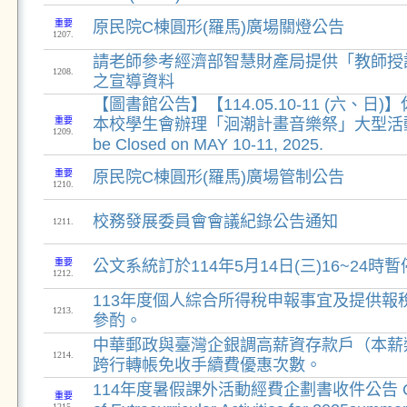
重要
原民院C棟圓形(羅馬)廣場關燈公告
1207.
請老師參考經濟部智慧財產局提供「教師授
1208.
之宣導資料
【圖書館公告】【114.05.10-11 (六、日
重要
本校學生會辦理「洄潮計畫音樂祭」大型活動！Lib
1209.
be Closed on MAY 10-11, 2025.
重要
原民院C棟圓形(羅馬)廣場管制公告
1210.
校務發展委員會會議紀錄公告通知
1211.
重要
公文系統訂於114年5月14日(三)16~24時
1212.
113年度個人綜合所得稅申報事宜及提供報
1213.
參酌。
中華郵政與臺灣企銀調高薪資存款戶（本薪
1214.
跨行轉帳免收手續費優惠次數。
114年度暑假課外活動經費企劃書收件公告 Call f
重要
1215.