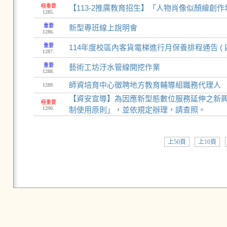
極重要
【113-2推廣教育招生】「人物肖像似顏繪創作
1285.
重要
新型專班線上說明會
1286.
重要
114年度校區內客貨電梯進行月保養排程通告 ( 
1287.
重要
藝術工坊汙水管線開挖作業
1288.
師資培育中心徵聘地方教育輔導組職務代理人
1289.
【資安宣導】為因應新型態數位服務延伸之新
極重要
1290.
制使用原則」，並依規定辦理，請查照。
上50頁
上10頁