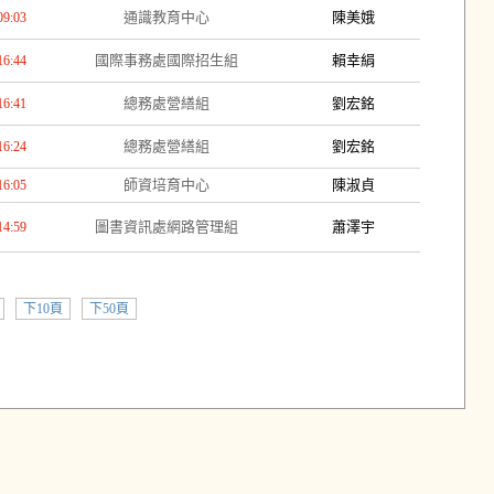
通識教育中心
陳美娥
09:03
國際事務處國際招生組
賴幸絹
16:44
總務處營繕組
劉宏銘
16:41
總務處營繕組
劉宏銘
16:24
師資培育中心
陳淑貞
16:05
圖書資訊處網路管理組
蕭澤宇
14:59
下10頁
下50頁