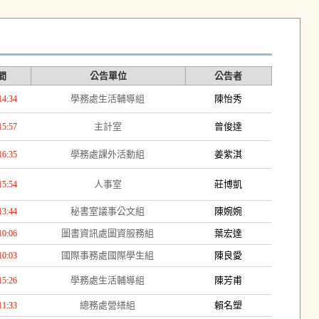
間
公告單位
公告者
學務處生活輔導組
陳怡秀
14:34
主計室
曾俊達
15:57
學務處課外活動組
姜紫淇
16:35
人事室
莊博凱
15:54
秘書室議事公文組
陳婉婉
13:44
圖書資訊處圖資服務組
葉宏達
10:06
國際事務處國際學生組
陳良愛
10:03
學務處生活輔導組
陳芳甫
15:26
總務處營繕組
賴名塑
11:33