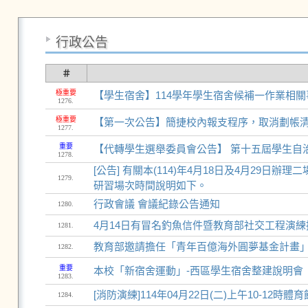
行政公告
＃
極重要
【學生宿舍】114學年學生宿舍候補一作業相關
1276.
極重要
【第一次公告】簡捷校內報支程序，取消劃帳
1277.
重要
【代轉學生選舉委員會公告】 第十五屆學生自治
1278.
[公告] 有關本(114)年4月18日及4月29
1279.
研習場次時間說明如下。
行政會議 會議紀錄公告通知
1280.
4月14日有冒名釣魚信件暨教育部社交工程演練
1281.
教育部邀請擔任「青年百億海外圓夢基金計畫」─
1282.
重要
本校「新宿舍運動」-西區學生宿舍整建說明會
1283.
[消防演練]114年04月22日(二)上午10-12
1284.