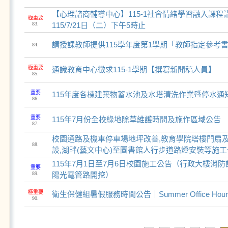
【心理諮商輔導中心】115-1社會情緒學習融入課
極重要
83.
115/7/21日（二）下午5時止
請授課教師提供115學年度第1學期「教師指定參考
84.
極重要
通識教育中心徵求115-1學期【撰寫新聞稿人員】
85.
重要
115年度各棟建築物蓄水池及水塔清洗作業暨停水通
86.
重要
115年7月份全校綠地除草維護時間及施作區域公告
87.
校園通路及機車停車場地坪改善,教育學院塔樓門扇
88.
設,湖畔(藝文中心)至圖書館人行步道路燈安裝等施
115年7月1日至7月6日校園施工公告（行政大樓消
重要
89.
陽光電管路開挖）
極重要
衛生保健組暑假服務時間公告｜Summer Office Hours 
90.