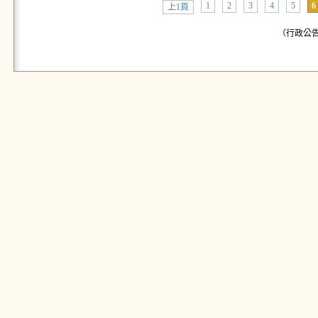
1
2
3
4
5
6
上1頁
（行政公告: