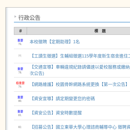
行政公告
＃
標 題
重要
本校徵聘【定期助理】1名
76.
【工讀生徵選】生輔組徵選115學年度新生宿舍進住
77.
【交通宣導】車輛違規紀錄請儘速以愛校服務或繳納
重要
78.
次公告)
極重要
【網路維護】校園骨幹網路系統更換【第一次公告】
79.
重要
【資安宣導】請定期變更您的密碼
80.
重要
【資安公告】資安時數提醒
81.
【招募公告】國立東華大學心理諮商輔導中心 徵聘
82.