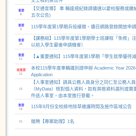
交工程釣魚信件
【交通宣導】 車 輛違規紀錄請儘速以愛校服務或繳納
重要
8.
五次公告)
重要
115學年度第1學期兵役緩徵、儘召網路登錄開放申
9.
【課務組】115學年度第1學期學士班課程「免修」注
重要
10.
以前入學生最後申請機會）
重要
【▲重要通知】115學年度第1學期「學生就學優待
11.
本校115學年度車輛識別證申辦 Academic Year 2026–202
極重要
12.
Application
【人事室通知】請具公務人員身分之同仁至公務人員
（MyData）核對個人資料，如有英檢資料漏列或
13.
件送人事室，由本室進行登載。
重要
115年8月份全校綠地除草維護時間及施作區域公告
14.
徵聘【專案助理】1名
15.