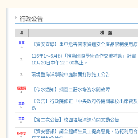
行政公告
＃
標 題
重要
【資安宣導】重申危害國家資通安全產品限制使用原
1.
116年1～6月份「推動國際學術合作交流補助」計
2.
10月20日中午12：00為止。
環境暨海洋學院中庭牆面打除施工公告
3.
極重要
【停水通知】擷雲二莊水塔洩水閥故障
4.
【公告】行政院修正「中央政府各機關學校出席費及
重要
5.
點
重要
【第二次公告】校園垃圾清運時間異動公告
6.
【資安警訊】請全體師生員工提高警覺，防範利用合
極重要
7.