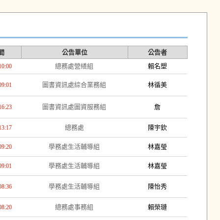
間
公告單位
公告者
總務處營繕組
賴名塑
10:00
圖書資訊處綜合業務組
林循美
09:01
圖書資訊處圖資服務組
詹
16:23
總務處
陳宇欽
13:17
學務處生活輔導組
林嘉瑩
09:20
學務處生活輔導組
林嘉瑩
09:01
學務處生活輔導組
陳怡秀
08:36
總務處事務組
賴榮璉
08:20