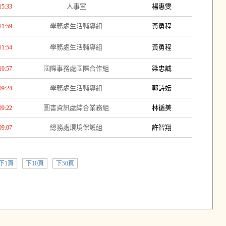
人事室
楊惠雯
15:33
學務處生活輔導組
黃勇程
11:59
學務處生活輔導組
黃勇程
11:54
國際事務處國際合作組
梁忠誠
10:57
學務處生活輔導組
郭詩妘
09:24
圖書資訊處綜合業務組
林循美
09:22
總務處環境保護組
許智翔
09:07
下1頁
下10頁
下50頁