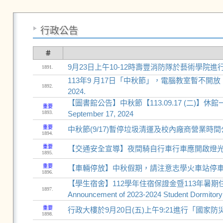
行政公告
＃
9月23日上午10-12時壽豐消防隊於藝術學院
1891.
113年9 月17日「中秋節」，電腦教室暫不開放。The comput
1892.
2024.
【圖書館公告】中秋節【113.09.17 (二)】休館一日！ Librar
重要
1893.
September 17, 2024
重要
中秋節(9/17)暫停垃圾清運及校內廠商營業時間
1894.
重要
【交通安全宣導】夜間騎自行車行車應開啟燈
1895.
重要
【車輛停放】中秋假期，請注意志學火車站停
1896.
【學生宿舍】112學年住宿保證金暨113年暑期住宿保
1897.
Announcement of 2023-2024 Student Dormitor
重要
行政大樓於9月20日(五)上午9:21進行「國家
1898.