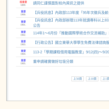
極重要
請同仁謹慎面對校內資訊之提供
1899.
重要
【兵役訊息】內政部113年度「95年次徵兵及
1900.
【兵役訊息】內政部辦理113年就讀專科以上8
重要
1901.
公告
重要
114年1～6月份「推動國際學術合作交流補助」
1902.
重要
【行政公告】國立東華大學學生免費法律諮詢
1903.
重要
113-2「學期課程借用電腦教室」9/12(四)～9/20
1904.
重要
重申請確實做好垃圾分類
1905.
上50頁
上10頁
上1