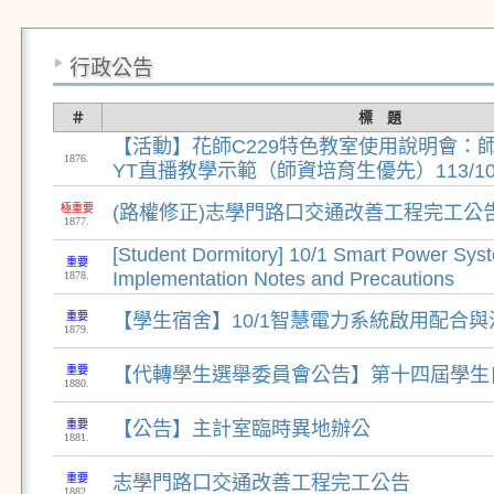
行政公告
＃
標 題
【活動】花師C229特色教室使用說明會：
1876.
YT直播教學示範（師資培育生優先）113/10/
極重要
(路權修正)志學門路口交通改善工程完工公
1877.
[Student Dormitory] 10/1 Smart Power Sys
重要
Implementation Notes and Precautions
1878.
重要
【學生宿舍】10/1智慧電力系統啟用配合
1879.
重要
【代轉學生選舉委員會公告】第十四屆學生
1880.
重要
【公告】主計室臨時異地辦公
1881.
重要
志學門路口交通改善工程完工公告
1882.