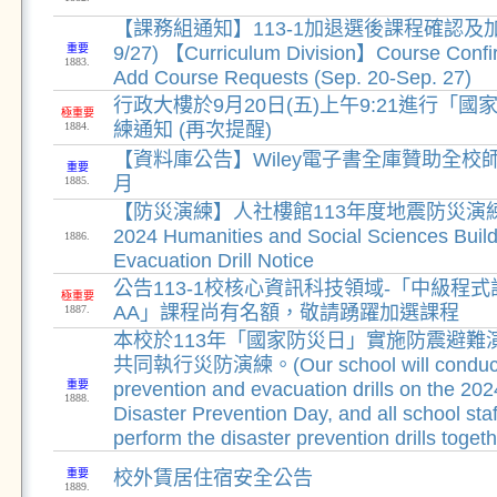
【課務組通知】113-1加退選後課程確認及加簽
重要
9/27) 【Curriculum Division】Course Confi
1883.
Add Course Requests (Sep. 20-Sep. 27)
行政大樓於9月20日(五)上午9:21進行「
極重要
練通知 (再次提醒)
1884.
【資料庫公告】Wiley電子書全庫贊助全校
重要
月
1885.
【防災演練】人社樓館113年度地震防災演練
2024 Humanities and Social Sciences Buil
1886.
Evacuation Drill Notice
公告113-1校核心資訊科技領域-「中級程式
極重要
AA」課程尚有名額，敬請踴躍加選課程
1887.
本校於113年「國家防災日」實施防震避難
共同執行災防演練。(Our school will conduct
重要
prevention and evacuation drills on the 202
1888.
Disaster Prevention Day, and all school staf
perform the disaster prevention drills togeth
重要
校外賃居住宿安全公告
1889.