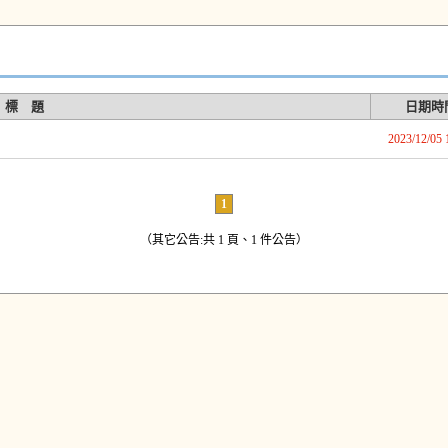
標 題
日期時
2023/12/05 
1
（其它公告:共 1 頁、1 件公告）