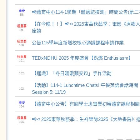
重要
📢體育中心114-1學期「體適能檢測」時間公告(第二
98.
【在今晚！！】📢⪦ 2025東華秋藝季：電影《原
極重要
99.
座談
極重要
公告115學年度新增校核心通識課程申請作業
100.
極重要
TEDxNDHU 2025 年度盛會【點燃 Enthusiasm】
101.
【通識】「冬日暖暖蘋安包」手作活動
102.
【活動】114-1 Lunchtime Chats! 午餐英語會話時間！
103.
Session 5: 11/19
重要
【體育中心公告】有關學士班畢業初審體育課程相關說
104.
極重要
📢⪦ 2025東華秋藝季：生祥樂隊2025《大地書房》
105.