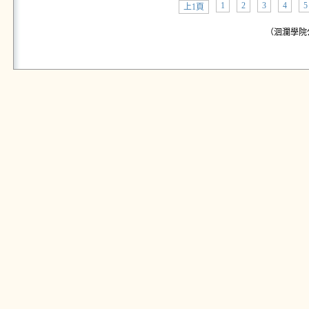
1
2
3
4
5
上1頁
（洄瀾學院公