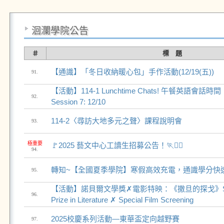
洄瀾學院公告
＃
標 題
【通識】「冬日收納暖心包」手作活動(12/19(五))
91.
【活動】114-1 Lunchtime Chats! 午餐英語會話時間！
92.
Session 7: 12/10
114-2〈尋訪大地多元之聲〉課程說明會
93.
極重要
🚩2025 藝文中心工讀生招募公告！🏃🏃‍♂️
94.
轉知~【全國夏季學院】寒假高效充電，通識學分快
95.
【活動】諾貝爾文學獎✗電影特映：《撒旦的探戈》Sátánt
96.
Prize in Literature ✗ Special Film Screening
2025校慶系列活動—東華盃定向越野賽
97.