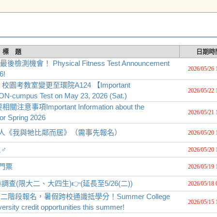
標 題
日期時
！ Physical Fitness Test Announcement
2026/05/26 
6!
C 校園考教室變更至環院A124 【Important
2026/05/22 
N-cumpus Test on May 23, 2026 (Sat.)
mportant Information about the
2026/05/21 
or Spring 2026
-一箱人《我與牠比鄰而居》（需事先報名）
2026/05/20 
♂️
2026/05/20 
門票
2026/05/19 
限大二、大四生)👉(延長至5/26(二))
2026/05/18 
第二階段報名，暑假跨校通識抵學分！Summer College
2026/05/15 
ersity credit opportunities this summer!