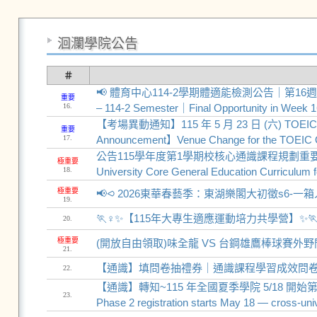
洄瀾學院公告
＃
📢 體育中心114-2學期體適能檢測公告｜第16週最後檢測機會
重要
16.
– 114-2 Semester｜Final Opportunity in Week 1
【考場異動通知】115 年 5 月 23 日 (六) TOEI
重要
17.
Announcement】Venue Change for the TOEIC O
公告115學年度第1學期校核心通識課程規劃重要相關注意事項I
極重要
18.
University Core General Education Curriculum f
極重要
📢⪦ 2026東華春藝季：東湖樂閣大初徵s6
19.
🏃♀️✨【115年大專生適應運動培力共學營】✨🏃
20.
極重要
(開放自由領取)味全龍 VS 台鋼雄鷹棒球賽外野
21.
【通識】填問卷抽禮券｜通識課程學習成效問卷調查(
22.
【通識】轉知~115 年全國夏季學院 5/18 開始
23.
Phase 2 registration starts May 18 — cross-univ