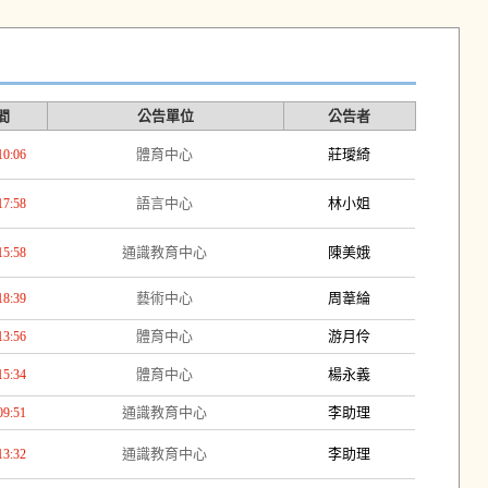
間
公告單位
公告者
體育中心
莊璦綺
10:06
語言中心
林小姐
17:58
通識教育中心
陳美娥
15:58
藝術中心
周葦綸
18:39
體育中心
游月伶
13:56
體育中心
楊永義
15:34
通識教育中心
李助理
09:51
通識教育中心
李助理
13:32