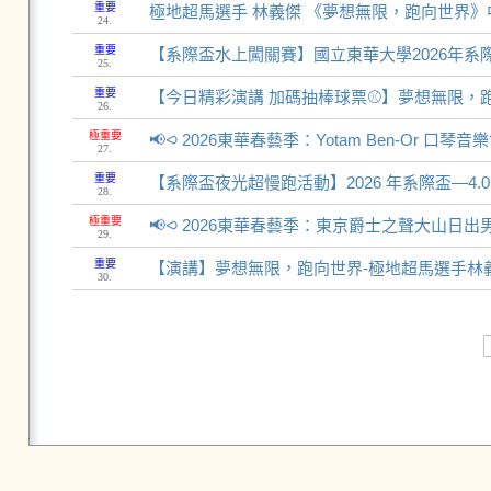
重要
極地超馬選手 林義傑 《夢想無限，跑向世界》
24.
重要
【系際盃水上闖關賽】國立東華大學2026年系
25.
重要
【今日精彩演講 加碼抽棒球票⚾】夢想無限，
26.
極重要
📢⪦ 2026東華春藝季：Yotam Ben-Or 口琴音
27.
重要
【系際盃夜光超慢跑活動】2026 年系際盃—4.
28.
極重要
📢⪦ 2026東華春藝季：東京爵士之聲大山日出
29.
重要
【演講】夢想無限，跑向世界-極地超馬選手林
30.