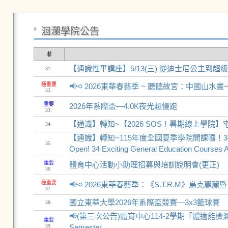
洄瀾學院公告
＃
【通識性平講座】5/13(三) 從迪士尼公主到
31.
極重要
📢⪦ 2026東華春藝季 ~ 聽聽故宮：中國山
32.
重要
2026年系際盃—4.0K夜光超慢跑
33.
【通識】轉知~【2026 SOS！暑期線上學院
34.
【通識】轉知~115年度全國夏季學院開課囉！34門精彩通
35.
Open! 34 Exciting General Education Courses A
重要
體育中心活動小助理招募與培訓說明會(更正)
36.
極重要
📢⪦ 2026東華春藝季：《S.T.R.M》烏克
37.
國立東華大學2026年系際盃競賽—3x3籃球賽
38.
📢(第三次公告)體育中心114-2學期「體適能檢測」時間公告 P
重要
39.
Semester