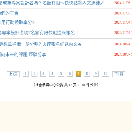
啦！想成為專案設計者嗎？名額有限～快快點擊內文連結🔗
2024/11/06 
她們的工會
2024/11/05 
📢用行動換取學分✨
2024/11/04 
想成為專案設計者嗎?名額有限快點進來報名！
2024/11/04 
💬想拿通識一學分嗎? 火速報名詳見內文🔥
2024/10/24 
面向未來的課題 經驗分享
2024/10/07 
1
2
3
4
5
6
7
8
9
10
上1頁
下1頁
（社會參與中心公告:共 13 頁、181 件公告）