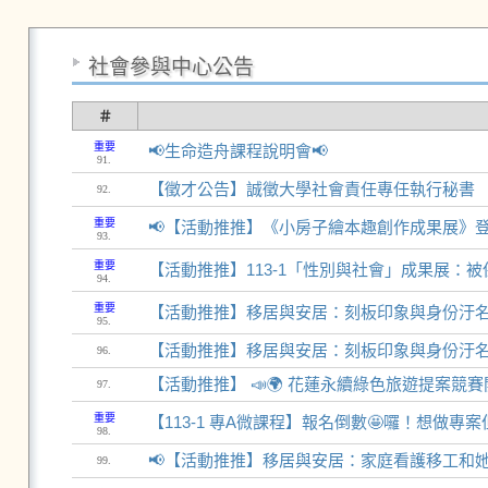
社會參與中心公告
＃
重要
📢生命造舟課程說明會📢
91.
【徵才公告】誠徵大學社會責任專任執行秘書
92.
重要
📢【活動推推】《小房子繪本趣創作成果展》
93.
重要
【活動推推】113-1「性別與社會」成果展：
94.
重要
【活動推推】移居與安居：刻板印象與身份汙名-
95.
【活動推推】移居與安居：刻板印象與身份汙名
96.
【活動推推】 📣🌍 花蓮永續綠色旅遊提案競
97.
重要
【113-1 專A微課程】報名倒數🤩囉！想做專
98.
📢【活動推推】移居與安居：家庭看護移工和
99.