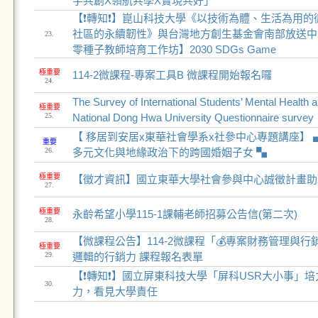
宇共創X領航共學X實現共好」
【❗轉知❗】崑山科技大學《以技術為體、生活為用的
社區的永續韌性》與台灣地方創生基金會南部放送中心
23.
零種子教師培育工作坊】2030 SDGs Game
極重要
114-2微課程-專案工具B 微課程開始報名囉
24.
The Survey of International Students’ Mental Health a
極重要
25.
National Dong Hwa University Questionnaire survey
【 移居到安居x東華社會學系x社參中心專題講座】 
重要
26.
多元文化與地緣政治下的跨國婚姻子女 ▚
極重要
【徵才資訊】國立東華大學社會參與中心誠徵計畫助理
27.
極重要
永齡希望小學115-1課輔老師招募公告信(第二次)
28.
【微課程公告】114-2微課程「💰專案財務管理與行
極重要
29.
邏輯的行銷力 課程報名表單
【❗轉知❗】國立屏東科技大學「屏科USR大小事」
30.
力，看見大學責任