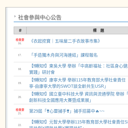
社會參與中心公告
＃
標 題
極重要
《衣起挖寶｜五味屋二手衣故事市集》
16.
「手造獨木舟與河海連結」課程報名
17.
【❗轉知❗】東吳大學 舉辦「中高齡福祉：社區身心
18.
實踐」研討會
【❗轉知❗】康寧大學 舉辦115年教育部大學社會責
19.
寧-由康寧大學的SWOT談全齡共生USR」
【❗轉知❗】國立臺中科技大學 資訊與流通學院 舉辦「2
20.
創新科技全國應用大賽暨成果展」
極重要
第29屆「❣️心靈捕手❣️」捕手招募中🔥~~
21.
【❗轉知❗】元智大學舉辦115年教育部大學社會責任
22.