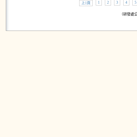
1
2
3
4
5
上1頁
（研發處公告