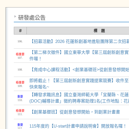
研發處公告
＃
標 題
【招募活動】2026 花蓮新創基地進駐團隊第二次招
106.
【第二梯次徵件】國立東華大學【第三屆創新創意實
極重要
107.
件囉！
【育成中心課程活動】<創業基礎班>從創意發想開
108.
即將截止！【第三屆創新創意實踐提案競賽】收件至12
極重要
109.
快來報名~
【轉發求職訊息】國立臺灣師範大學「宜蘭縣、花蓮
重要
110.
(DOC)輔導計畫」徵約聘專案助理1名(工作地點：花
極重要
【創業基礎班】從創意發想開始，到創業計畫書
111.
重要
115年度的【U-start計畫申請說明會】開放報名囉！
112.