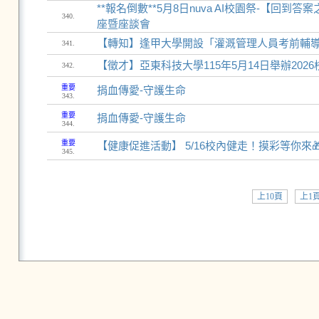
**報名倒數**5月8日nuva AI校園祭-【回
340.
座暨座談會
【轉知】逢甲大學開設「灌溉管理人員考前輔
341.
【徵才】亞東科技大學115年5月14日舉辦202
342.
重要
捐血傳愛-守護生命
343.
重要
捐血傳愛-守護生命
344.
重要
【健康促進活動】 5/16校內健走！摸彩等你來
345.
上10頁
上1