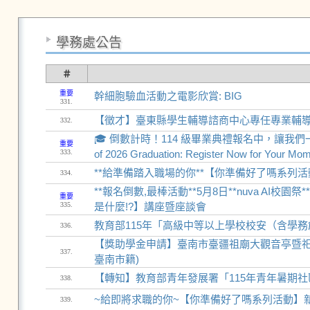
學務處公告
＃
重要
幹細胞驗血活動之電影欣賞: BIG
331.
【徵才】臺東縣學生輔導諮商中心專任專業輔導人員
332.
🎓 倒數計時！114 級畢業典禮報名中，讓我們一起見證
重要
333.
of 2026 Graduation: Register Now for Your Mom
**給準備踏入職場的你**【你準備好了嗎系列活動】
334.
**報名倒數,最棒活動**5月8日**nuva AI
重要
335.
是什麼!?】講座暨座談會
教育部115年「高級中等以上學校校安（含學
336.
【獎助學金申請】臺南市臺疆祖廟大觀音亭暨祀典
337.
臺南市籍)
【轉知】教育部青年發展署「115年青年暑期社區職
338.
~給即將求職的你~【你準備好了嗎系列活動】新世代
339.