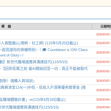
標 題
日期時
2026/05/05 
甄選(心理師、社工師) (115年5月20日截止)
2026/05/05 
你的榮耀時刻✨！🎓 Countdown is ON! Class
2026/05/05 
ent of Glory✨!
新世代職場適應與溝通技巧(115/5/15)
2026/05/05 
校園祭**-【回到答案之前-當AI開始回答一切：真正不能被取代
2026/05/05 
務創新）儲備人員培訓」
2026/05/05 
興濟宮114(一)中低、低收入戶清寒優秀獎學金 (限
2026/05/05 
場體驗計畫」📣(115年6月18日截止)
2026/05/04 
職場適應與溝通技巧(115/5/15)
2026/05/04 