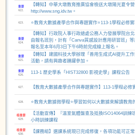
【轉知】中華大墩教育推廣協會檢送大墩陽光夏令營
重要
622.
http://www.sng.idv.tw。
⭐教育大數據產學合作與專題實作⭐113-1學程必修
623.
【轉知】行政院人事行政總處公務人力發展學院台北院
重要
由報名班別，計有「Canva質感設計應用研習班」
624.
報名至本年6月3日下午6時前完成線上報名。
【轉知】建國科技大學辦理「善用生成式AI提升工
重要
625.
活動，請有興趣者踴躍參加。
重要
113-1 歷史學系「HIST32800 影視史學」課程公告
626.
【教育大數據產學合作與專題實作】113-1學程必修
627.
⭐教育大數據微學程⭐學習如何以大數據來解讀教育
628.
【活動宣傳】『溫室氣體盤查及抵換ISO14064訓練
極重要
629.
小時訓練課程
極重要
【課務組】選課系統現已完成修復，各項功能可正常
630.