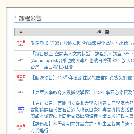
課程公告
＃
標 題
極重要
敬邀參加-第36屆校園試映會(電影製作藝術、紀錄片
616.
「縱目歐亞-空間與人文的對話」課程系列講座-6/5
(Astrid Lipinsky)維也納大學維也納台灣研究中心 
617.
台灣—語言/移民/社會
極重要
【甄選預告】113學年度原住民族語言師資拔尖計畫-
618.
【東華大學教育大數據微學程】113-1 學程必修實
619.
【更正公告】有關國立臺北大學與國家文官學院合辦1
重要
書閱讀課程《當個普通人也很自豪》專書導讀會活動，
620.
簡報室辦理線上同步直播導讀課程，請本校行政人員
【課務組】本學期期末評量方式，師生宜雙向溝通，
極重要
621.
方式進行。