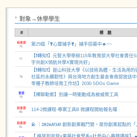
對象→休學學生
＃
標 題
極重要
第29屆「❣️心靈捕手❣️」捕手招募中🔥~~
76.
【❗轉知❗】元智大學舉辦115年教育部大學社會責任
77.
宇共創X領航共學X實現共好」
【❗轉知❗】崑山科技大學《以技術為體、生活為用的
社區的永續韌性》與台灣地方創生基金會南部放送中心
78.
零種子教師培育工作坊】2030 SDGs Game
重要
【裸聊勒索】別讓一時衝動成為被威脅工具
79.
極重要
114-2微課程-專案工具B 微課程開始報名囉
80.
極重要
🎤 ｜𝟐𝟎𝟐𝟔𝑯𝑺𝑯 創新創業戰鬥營，是你創業起點的
81.
【 移居到安居x東華社會學系x社參中心專題講座】 