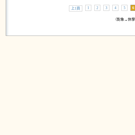
1
2
3
4
5
6
上1頁
（對象→休學學