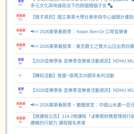
重要
82.
多元文化與地緣政治下的跨國婚姻子女 ▚
極重要
【徵才資訊】國立東華大學社會參與中心誠徵計畫助理
83.
極重要
📢⪦ 2026東華春藝季：Yotam Ben-Or 口琴音樂會
84.
極重要
📢⪦ 2026東華春藝季：東京爵士之聲大山日出男四
85.
重要
【2026音樂學系 音樂季音樂會活動資訊】NDHU MUSIC
86.
【轉知活動】敬邀~德瑪汶20週年系列活動
87.
重要
【2026音樂學系 音樂季音樂會活動資訊】NDHU MUSIC
88.
極重要
📢⪦ 2026東華春藝季 ~ 聽聽故宮：中國山水畫一
89.
【微課程公告】114-2微課程「💰專案財務管理與行
極重要
90.
邏輯的行銷力 課程報名表單