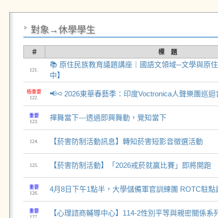
對象→休學學生
＃
標 題
📚 原住民族教育議題講座｜國語文領域─文學與原
121.
中】
極重要
📢⪦ 2026東華春藝季：印度Voctronica人聲樂團巡
122.
重要
禪舞當下---透過即興舞動，覺知當下
123.
【菸害防制活動訊息】轉知菸害短影音徵選活動
124.
【菸害防制活動】「2026戒菸就贏比賽」即將開跑
125.
重要
4月8日下午1點半，大學儲備軍官訓練團 ROTC駐
126.
重要
【心理諮商輔導中心】114-2性別平等與親密關係系
127.