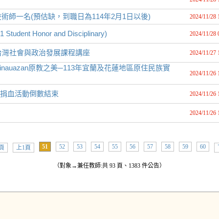
師一名(預估缺，到職日為114年2月1日以後)
2024/11/28 
ent Honor and Disciplinary)
2024/11/28 
台灣社會與政治發展課程講座
2024/11/27 
u kainauazan原教之美─113年宜蘭及花蓮地區原住民族實
2024/11/26 
!本月捐血活動倒數結束
2024/11/26 
2024/11/26 
51
52
53
54
55
56
57
58
59
60
頁
上1頁
（對象→兼任教師:共 93 頁、1383 件公告）