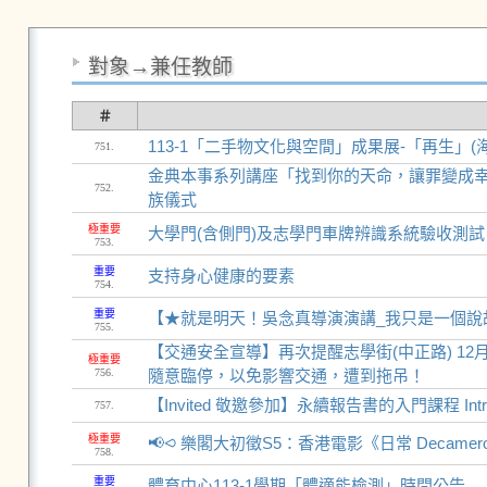
對象→兼任教師
＃
113-1「二手物文化與空間」成果展-「再生」(
751.
金典本事系列講座「找到你的天命，讓罪變成幸
752.
族儀式
極重要
大學門(含側門)及志學門車牌辨識系統驗收測
753.
重要
支持身心健康的要素
754.
重要
【★就是明天！吳念真導演演講_我只是一個說
755.
【交通安全宣導】再次提醒志學街(中正路) 1
極重要
756.
隨意臨停，以免影響交通，遭到拖吊！
【Invited 敬邀參加】永續報告書的入門課程 Introductory
757.
極重要
📢⪦ 樂閣大初徵S5：香港電影《日常 Deca
758.
重要
體育中心113-1學期「體適能檢測」時間公告