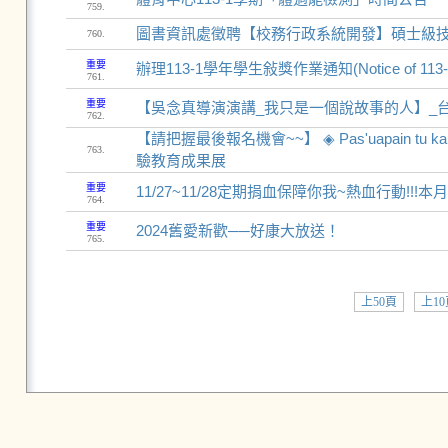
759.
圖書資訊處徵聘【校務行政系統開發】碩士級技術
760.
重要
辦理113-1學年學生敍獎作業通知(Notice of 113-1 Stud
761.
重要
【吳念真導演演講_我只是一個說故事的人】_
762.
【請把握最後報名機會~~】 ◈ Pas'uapain t
763.
驗教育成果展
重要
11/27~11/28定期捐血保障你我~熱血行動!!
764.
重要
2024舊愛新歡──好康大放送！
765.
上50頁
上10