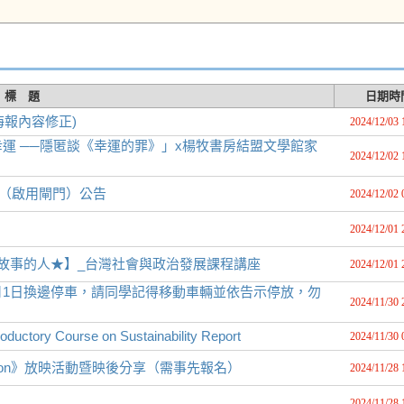
標 題
日期時
海報內容修正)
2024/12/03 
運 ──隱匿談《幸運的罪》」x楊牧書房結盟文學館家
2024/12/02 
試（啟用閘門）公告
2024/12/02 
2024/12/01 
故事的人★】_台灣社會與政治發展課程講座
2024/12/01 
2月1日換邊停車，請同學記得移動車輛並依告示停放，勿
2024/11/30 
 Course on Sustainability Report
2024/11/30 
meron》放映活動暨映後分享（需事先報名）
2024/11/28 
2024/11/28 