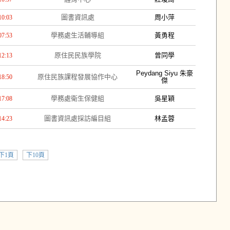
圖書資訊處
周小萍
10:03
學務處生活輔導組
黃勇程
07:53
原住民民族學院
曾同學
12:13
Peydang Siyu 朱豪
原住民族課程發展協作中心
18:50
傑
學務處衛生保健組
吳星穎
17:08
圖書資訊處採訪編目組
林孟蓉
14:23
下1頁
下10頁