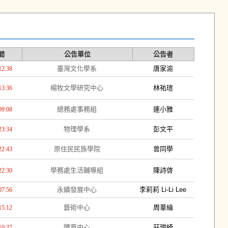
間
公告單位
公告者
臺灣文化學系
唐家渝
12:38
楊牧文學研究中心
林祐瑄
13:36
總務處事務組
連小雅
09:08
物理學系
彭文平
23:34
原住民民族學院
曾同學
22:43
學務處生活輔導組
陳詩啓
22:30
永續發展中心
李莉莉 Li-Li Lee
07:56
藝術中心
周葦綸
15:12
體育中心
莊璦綺
10:37