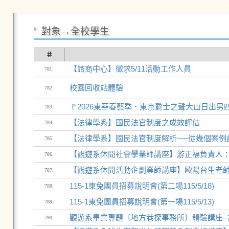
對象→全校學生
＃
【諮商中心】徵求5/11活動工作人員
781.
校園回收站體驗
782.
🚩2026東華春藝季．東京爵士之聲大山日出男
783.
【法律學系】國民法官制度之成效評估
784.
【法律學系】國民法官制度解析──從幾個案例
785.
【觀遊系休閒社會學業師講座】游正福負責人：
786.
【觀遊系休閒活動企劃業師講座】歐陽台生老
787.
115-1東兔團員招募說明會(第二場115/5/18)
788.
115-1東兔團員招募說明會(第一場115/5/13)
789.
觀遊系畢業專題〔地方巷探事務所〕體驗講座- 
790.