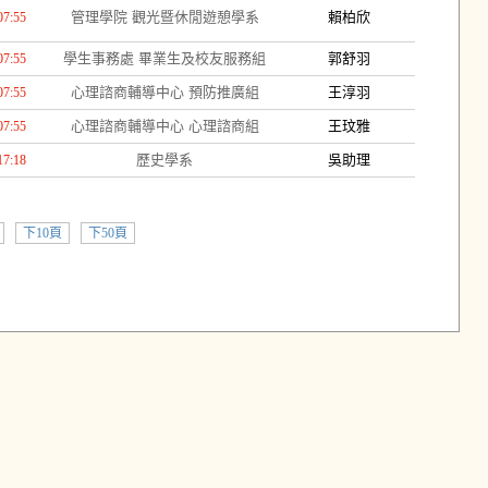
管理學院 觀光暨休閒遊憩學系
賴柏欣
07:55
學生事務處 畢業生及校友服務組
郭舒羽
07:55
心理諮商輔導中心 預防推廣組
王淳羽
07:55
心理諮商輔導中心 心理諮商組
王玟雅
07:55
歷史學系
吳助理
17:18
下10頁
下50頁