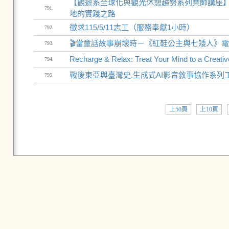
【觀遊系全球化與觀光休憩趨勢系列業師講座
791.
地的實踐之路
徵求115/5/11志工（服務奉獻1小時）
792.
🎬當童話故事崩壞時－《紅鞋公主與七矮人》
793.
Recharge & Relax: Treat Your Mind to a Creati
794.
戰後東亞與臺灣史.生成式AI影音敘事協作系列
795.
上50頁
上10頁