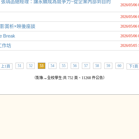
】張琄菡總經理：讓永續成為競爭力~從企業內部到目的
2026/05/06 
2026/05/06 
電影賞析×映後座談
2026/05/06 
ve Break
2026/05/06 
工作坊
2026/05/05 
51
52
53
54
55
56
57
58
59
60
上1頁
下1頁
（對象→全校學生:共 752 頁、11268 件公告）