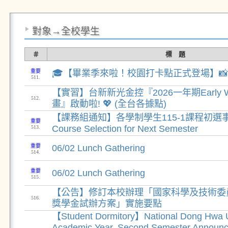
對象→全校學生
＃
標 題
重要
🎓【畢業季來啦！校園打卡點正式登場】📸
511.
【實習】台新新光金控『2026一年期Early 
512.
畫』啟動啦! 💖 (全台各據點)
【課務組通知】各學制學生115-1課程初選事宜 Pr
重要
Course Selection for Next Semester
513.
重要
06/02 Lunch Gathering
514.
重要
06/02 Lunch Gathering
515.
【公告】修訂本校辦理「國家科學及技術委
516.
獎學金試辦方案」實施要點
【Student Dormitory】National Dong Hwa Un
Academic Year, Second Semester Announ