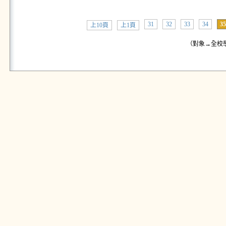
31
32
33
34
35
上10頁
上1頁
（對象→全校學生