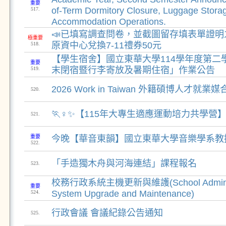
重要
of-Term Dormitory Closure, Luggage Stor
517.
Accommodation Operations.
📣已填寫調查問卷，並截圖留存填表單證
極重要
原資中心兌換7-11禮券50元
518.
【學生宿舍】國立東華大學114學年度第二
重要
末閉宿暨行李寄放及暑期住宿」作業公告
519.
2026 Work in Taiwan 外籍碩博人才就
520.
🏃♀️✨【115年大專生適應運動培力共學營】✨
521.
重要
今晚【華音東韻】國立東華大學音樂學系教
522.
「手造獨木舟與河海連結」課程報名
523.
校務行政系統主機更新與維護(School Administra
重要
System Upgrade and Maintenance)
524.
行政會議 會議紀錄公告通知
525.