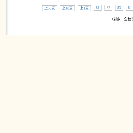
81
82
83
84
上50頁
上10頁
上1頁
（對象→全校學生